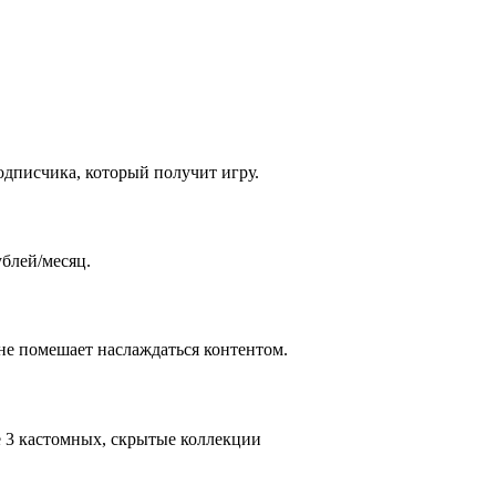
одписчика, который получит игру.
ублей/месяц.
 не помешает наслаждаться контентом.
е 3 кастомных, скрытые коллекции