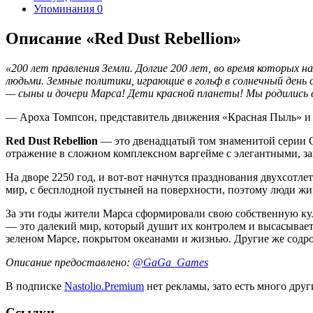
Упоминания
0
Описание «Red Dust Rebellion»
«200 лет правления Земли. Долгие 200 лет, во время которых н
людьми. Земные политики, играющие в гольф в солнечный день 
— сыны и дочери Марса! Дети красной планеты! Мы родились в
— Ароха Томпсон, представитель движения «Красная Пыль» и 
Red Dust Rebellion
— это двенадцатый том знаменитой серии 
отражение в сложном комплексном варгейме с элегантными, 
На дворе 2250 год, и вот-вот начнутся празднования двухсотл
мир, с бесплодной пустыней на поверхности, поэтому люди жи
За эти годы жители Марса сформировали свою собственную кул
— это далекий мир, который душит их контролем и высасывает
зеленом Марсе, покрытом океанами и жизнью. Другие же содро
Описание предоставлено:
@GaGa_Games
В подписке
Nastolio.Premium
нет рекламы, зато есть много друг
Ссылки