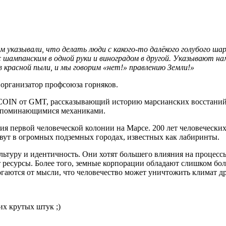
ам указывали, что делать люди с какого-то далёкого голубого ш
с шампанским в одной руки и виноградом в другой. Указывают н
 красной пыли, и мы говорим «нет!» правлению Земли!»
организатор профсоюза горняков.
COIN от GMT, рассказывающий историю марсианских восстаний 
запоминающимися механиками.
етия первой человеческой колонии на Марсе. 200 лет человеческ
вут в огромных подземных городах, известных как лабиринты.
ьтуру и идентичность. Они хотят большего влияния на процесс
 ресурсы. Более того, земные корпорации обладают слишком бо
гаются от мысли, что человечество может уничтожить климат д
их крутых штук ;)