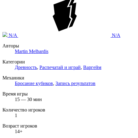
N/A
N/A
Авторы
Martin Melbardis
Категории
Древность
,
Распечатай и играй
,
Варгейм
Механики
Бросание кубиков
,
Запись результатов
Время игры
15 — 30 мин
Количество игроков
1
Возраст игроков
14+