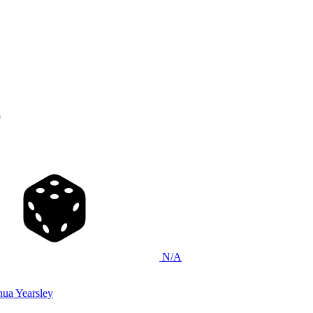
)
N/A
hua Yearsley