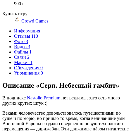
900 г
Купить игру
Crowd Games
Информация
Отзывы
110
Фото
3
Видео
3
Файлы
1
Связи
2
Маркет
1
Обсуждения
0
Упоминания
0
Описание «Серп. Небесный гамбит»
В подписке
Nastolio.Premium
нет рекламы, зато есть много
других крутых штук ;)
Веками человечество довольствовалось путешествиями по
суше и по морю, но пришло то время, когда величайшие умы
Восточной Европы создали совершенно новую технологию
перемещения — дирижабли. Эти движимые пáром гигантские