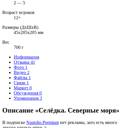
2 — 5
Возраст игроков
12+
Размеры (ДxШxВ)
45x205x205 мм
Вес
700 г
Информация
Отзывы
41
Фото
1
Видео
2
Файлы
1
Связи
1
Маркет
0
Обсуждения
0
Упоминания
3
Описание «Селёдка. Северные моря»
В подписке
Nastolio.Premium
нет рекламы, зато есть много
других крутых штук ;)