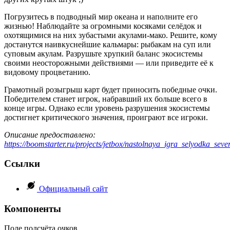
Погрузитесь в подводный мир океана и наполните его
жизнью! Наблюдайте за огромными косяками селёдок и
охотящимися на них зубастыми акулами-мако. Решите, кому
достанутся наивкуснейшие кальмары: рыбакам на суп или
суповым акулам. Разрушьте хрупкий баланс экосистемы
своими неосторожными действиями — или приведите её к
видовому процветанию.
Грамотный розыгрыш карт будет приносить победные очки.
Победителем станет игрок, набравший их больше всего в
конце игры. Однако если уровень разрушения экосистемы
достигнет критического значения, проиграют все игроки.
Описание предоставлено:
https://boomstarter.ru/projects/jetbox/nastolnaya_igra_selyodka_se
Ссылки
Официальный сайт
Компоненты
Поле подсчёта очков