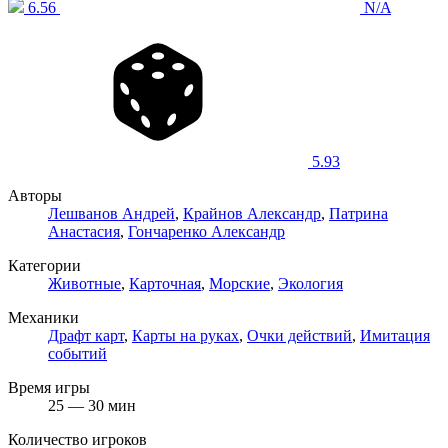
6.56
N/A
5.93
Авторы
Лешванов Андрей
,
Крайнов Александр
,
Патрина
Анастасия
,
Гончаренко Александр
Категории
Животные
,
Карточная
,
Морские
,
Экология
Механики
Драфт карт
,
Карты на руках
,
Очки действий
,
Имитация
событий
Время игры
25 — 30 мин
Количество игроков