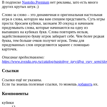
В подписке
Nastolio.Premium
нет рекламы, зато есть много
других крутых штук ;)
Слово за слово – это динамичная и оригинальная настольная
игра в слова, которую мы вам спешим представить. Суть игры
проста: бросаем кубики, засекаем 30 секунд и начинаем
придумывать слова, которые начинаются на одну из
выпавших на кубиках букв. Слова повторять нельзя,
задействованную букву игрок забирает себе. Чем более редкая
буква, тем больше очков получит игрок. Темы для
придуманных слов определяются заранее с помощью
карточек.
Описание предоставлено:
https://www.zvezda.org.ru/catalog/nastolnye_igry/dlya_vsey_semi/sl
Ссылки
Ссылки ещё не указаны.
Если ты знаешь полезные ссылки, то можешь
добавить
их.
Компоненты
кубики
13