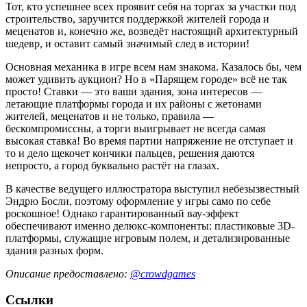
Тот, кто успешнее всех проявит себя на торгах за участки под
строительство, заручится поддержкой жителей города и
меценатов и, конечно же, возведёт настоящий архитектурный
шедевр, и оставит самый значимый след в истории!
Основная механика в игре всем нам знакома. Казалось бы, чем
может удивить аукцион? Но в «Парящем городе» всё не так
просто! Ставки — это ваши здания, зона интересов —
летающие платформы города и их районы с жетонами
жителей, меценатов и не только, правила —
бескомпромиссны, а торги выигрывает не всегда самая
высокая ставка! Во время партии напряжение не отступает и
то и дело щекочет кончики пальцев, решения даются
непросто, а город буквально растёт на глазах.
В качестве ведущего иллюстратора выступил небезызвестный
Эндрю Босли, поэтому оформление у игры само по себе
роскошное! Однако гарантированный вау-эффект
обеспечивают именно делюкс-компоненты: пластиковые 3D-
платформы, служащие игровым полем, и детализированные
здания разных форм.
Описание предоставлено:
@crowdgames
Ссылки