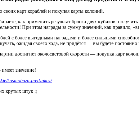
о своих карт кораблей и покупая карты колоний.
ираете, как применить результат броска двух кубиков: получить
ельности! При этом награды за сумму значений, как правило, «вк
аблей с более выгодными наградами и более сильными способнос
учать, ожидая своего хода, не придётся — вы будете постоянно 
 партии достигнет околосветовой скорости — покупка карт колони
 имеет значение!
eskie/kosmobaza-predzakaz/
их крутых штук ;)