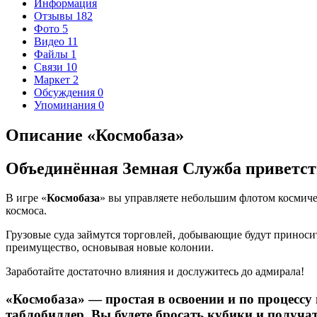
Информация
Отзывы
182
Фото
5
Видео
11
Файлы
1
Связи
10
Маркет
2
Обсуждения
0
Упоминания
0
Описание «Космобаза»
Объединённая Земная Служба приветств
В игре «
Космобаза
» вы управляете небольшим флотом космичес
космоса.
Грузовые суда займутся торговлей, добывающие будут приносит
преимущество, основывая новые колонии.
Заработайте достаточно влияния и дослужитесь до адмирала!
«Космобаза» — простая в освоении и по процесс
таблобилдер. Вы будете бросать кубики и получать