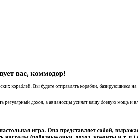
ует вас, коммодор!
ких кораблей. Вы будете отправлять корабли, базирующиеся на
ь регулярный доход, а авианосцы усилят вашу боевую мощь и вли
у настольная игра. Она представляет собой, выра
 награды (победные очки, доход, кредиты и т. п.) 