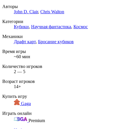
Авторы
John D. Clair
,
Chris Walton
Категории
Кубики
,
Научная фантастика
,
Космос
Механики
Драфт карт
,
Бросание кубиков
Время игры
~60 мин
Количество игроков
2 — 5
Возраст игроков
14+
Купить игру
Gaga
Играть онлайн
Premium