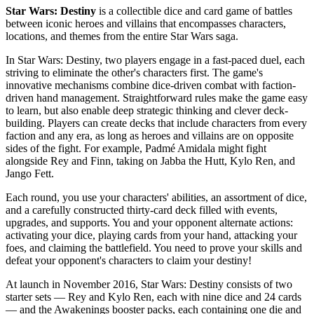
Star Wars: Destiny
is a collectible dice and card game of battles
between iconic heroes and villains that encompasses characters,
locations, and themes from the entire Star Wars saga.
In Star Wars: Destiny, two players engage in a fast-paced duel, each
striving to eliminate the other's characters first. The game's
innovative mechanisms combine dice-driven combat with faction-
driven hand management. Straightforward rules make the game easy
to learn, but also enable deep strategic thinking and clever deck-
building. Players can create decks that include characters from every
faction and any era, as long as heroes and villains are on opposite
sides of the fight. For example, Padmé Amidala might fight
alongside Rey and Finn, taking on Jabba the Hutt, Kylo Ren, and
Jango Fett.
Each round, you use your characters' abilities, an assortment of dice,
and a carefully constructed thirty-card deck filled with events,
upgrades, and supports. You and your opponent alternate actions:
activating your dice, playing cards from your hand, attacking your
foes, and claiming the battlefield. You need to prove your skills and
defeat your opponent's characters to claim your destiny!
At launch in November 2016, Star Wars: Destiny consists of two
starter sets — Rey and Kylo Ren, each with nine dice and 24 cards
— and the Awakenings booster packs, each containing one die and