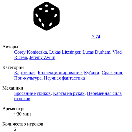
7.74
Авторы
Corey Konieczka
,
Lukas Litzsinger
,
Lucas Durham
,
Vlad
Ricean
,
Jeremy Zwirn
Категории
Карточная
,
Коллекционирование
,
Кубики
,
Сражения
,
Поп-культура
,
Научная фантастика
Механики
Бросание кубиков
,
Карты на руках
,
Переменная сила
игроков
Время игры
~30 мин
Количество игроков
2