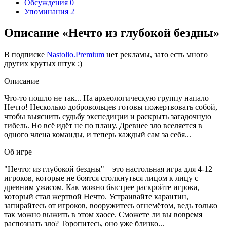
Обсуждения
0
Упоминания
2
Описание «Нечто из глубокой бездны»
В подписке
Nastolio.Premium
нет рекламы, зато есть много
других крутых штук ;)
Описание
Что-то пошло не так... На археологическую группу напало
Нечто! Несколько добровольцев готовы пожертвовать собой,
чтобы выяснить судьбу экспедиции и раскрыть загадочную
гибель. Но всё идёт не по плану. Древнее зло вселяется в
одного члена команды, и теперь каждый сам за себя...
Об игре
"Нечто: из глубокой бездны" – это настольная игра для 4-12
игроков, которые не боятся столкнуться лицом к лицу с
древним ужасом. Как можно быстрее раскройте игрока,
который стал жертвой Нечто. Устраивайте карантин,
запирайтесь от игроков, вооружитесь огнемётом, ведь только
так можно выжить в этом хаосе. Сможете ли вы вовремя
распознать зло? Торопитесь, оно уже близко...