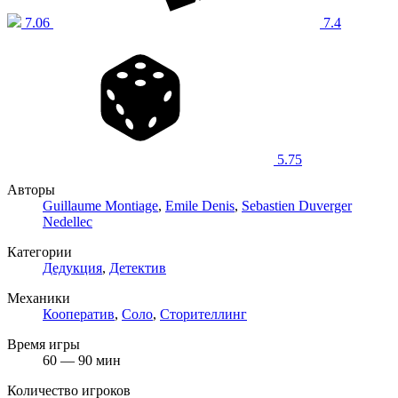
7.06
7.4
5.75
Авторы
Guillaume Montiage
,
Emile Denis
,
Sebastien Duverger
Nedellec
Категории
Дедукция
,
Детектив
Механики
Кооператив
,
Соло
,
Сторителлинг
Время игры
60 — 90 мин
Количество игроков