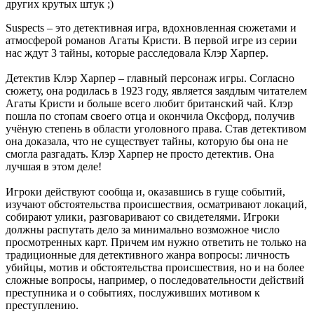
других крутых штук ;)
Suspects – это детективная игра, вдохновленная сюжетами и
атмосферой романов Агаты Кристи. В первой игре из серии
нас ждут 3 тайны, которые расследовала Клэр Харпер.
Детектив Клэр Харпер – главный персонаж игры. Согласно
сюжету, она родилась в 1923 году, является заядлым читателем
Агаты Кристи и больше всего любит британский чай. Клэр
пошла по стопам своего отца и окончила Оксфорд, получив
учёную степень в области уголовного права. Став детективом
она доказала, что не существует тайны, которую бы она не
смогла разгадать. Клэр Харпер не просто детектив. Она
лучшая в этом деле!
Игроки действуют сообща и, оказавшись в гуще событий,
изучают обстоятельства происшествия, осматривают локаций,
собирают улики, разговаривают со свидетелями. Игроки
должны распутать дело за минимально возможное число
просмотренных карт. Причем им нужно ответить не только на
традиционные для детективного жанра вопросы: личность
убийцы, мотив и обстоятельства происшествия, но и на более
сложные вопросы, например, о последовательности действий
преступника и о событиях, послуживших мотивом к
преступлению.