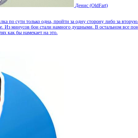
Денис (OldFart)
ка по сути только одна, пройти за одну сторону либо за втору
ле. Из минусов бои стали намного душными. В остальном все пон
лях как бы намекает на это.