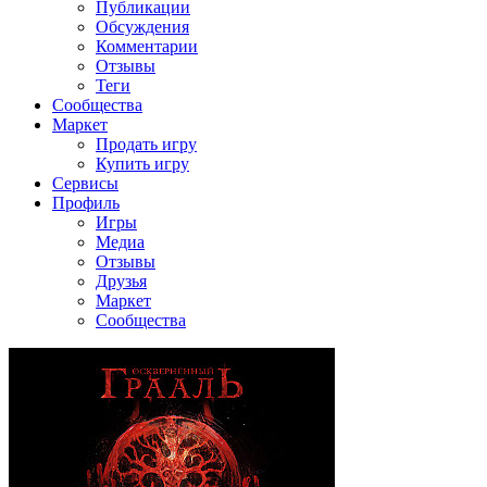
Публикации
Обсуждения
Комментарии
Отзывы
Теги
Сообщества
Маркет
Продать игру
Купить игру
Сервисы
Профиль
Игры
Медиа
Отзывы
Друзья
Маркет
Сообщества