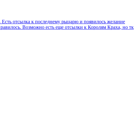
ю. Есть отсылка к последнему рыцарю и появилось желание
равилось. Возможно есть еще отсылки к Королям Краха, но тк