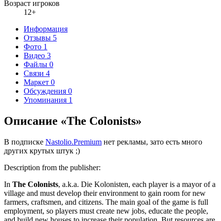
Возраст игроков
12+
Информация
Отзывы
5
Фото
1
Видео
3
Файлы
0
Связи
4
Маркет
0
Обсуждения
0
Упоминания
1
Описание «The Colonists»
В подписке
Nastolio.Premium
нет рекламы, зато есть много
других крутых штук ;)
Description from the publisher:
In
The Colonists
, a.k.a. Die Kolonisten, each player is a mayor of a
village and must develop their environment to gain room for new
farmers, craftsmen, and citizens. The main goal of the game is full
employment, so players must create new jobs, educate the people,
and build new houses to increase their population. But resources are