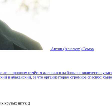
Антон (Antorsom) Сомов
И если в прошлом отчёте я жаловался на большое количество ужа
ский и абаканский, за что организаторам огромное спасибо: было
их крутых штук ;)