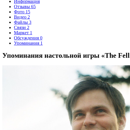
Информация
Отзывы
65
Фото
15
Видео
2
Файлы
3
Связи
2
Маркет
1
Обсуждения
0
Упоминания
1
Упоминания настольной игры «The Fello