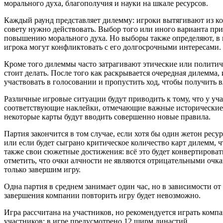
морального духа, благополучия и науки на шкале ресурсов.
Каждый раунд представляет дилемму: игроки вытягивают из ко
совету нужно действовать. Выбор того или иного варианта пр
повышению морального духа. Но выборы также определяют, в к
игрока могут конфликтовать с его долгосрочными интересами.
Кроме того дилеммы часто затрагивают этические или политичес
стоит делать. После того как раскрывается очередная дилемма
участвовать в голосовании и пропустить ход, чтобы получить 
Различные игровые ситуации будут приводить к тому, что у уча
соответствующие наклейки, отмечающие важные исторические с
некоторые карты будут вводить совершенно новые правила.
Партия закончится в том случае, если хотя бы один жетон ресу
или если будет сыграно критическое количество карт дилемм, ч
также свои сюжетные достижения: всё это будет конвертироват
отметить, что очки алчности не являются отрицательными очк
только завершим игру.
Одна партия в среднем занимает один час, но в зависимости от
завершения компании повторить игру будет невозможно.
Игра рассчитана на участников, но рекомендуется играть ком
участников: в игре предусмотрено 12 ширм династий.