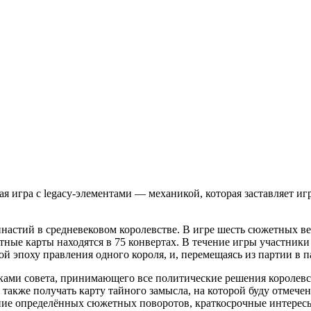
я игра с legacy-элементами — механикой, которая заставляет и
настий в средневековом королевстве. В игре шесть сюжетных ве
ные карты находятся в 75 конвертах. В течение игры участники
й эпоху правления одного короля, и, перемещаясь из партии в п
иками совета, принимающего все политические решения королев
 также получать карту тайного замысла, на которой буду отмеч
ение определённых сюжетных поворотов, краткосрочные интересы