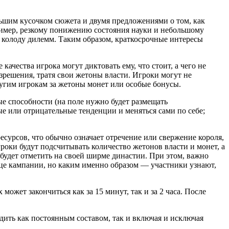
ьшим кусочком сюжета и двумя предложениями о том, как
ример, резкому понижению состояния науки и небольшому
 колоду дилемм. Таким образом, краткосрочные интересы
ачества игрока могут диктовать ему, что стоит, а чего не
азрешения, тратя свои жетоны власти. Игроки могут не
ругим игрокам за жетоны монет или особые бонусы.
ые способности (на поле нужно будет размещать
 или отрицательные тенденции и меняться сами по себе;
ресурсов, что обычно означает отречение или свержение короля,
гроки будут подсчитывать количество жетонов власти и монет, а
 будет отметить на своей ширме династии. При этом, важно
нце кампании, но каким именно образом — участники узнают,
ожет закончиться как за 15 минут, так и за 2 часа. После
дить как постоянным составом, так и включая и исключая