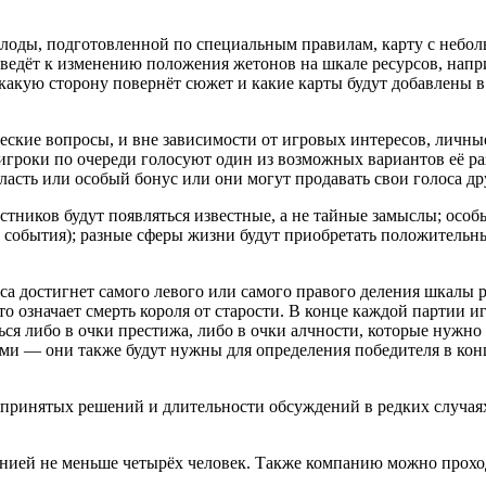
лоды, подготовленной по специальным правилам, карту с небол
иведёт к изменению положения жетонов на шкале ресурсов, нап
акую сторону повернёт сюжет и какие карты будут добавлены в
кие вопросы, и вне зависимости от игровых интересов, личные к
, игроки по очереди голосуют один из возможных вариантов её р
власть или особый бонус или они могут продавать свои голоса д
стников будут появляться известные, а не тайные замыслы; особ
обытия); разные сферы жизни будут приобретать положительные
рса достигнет самого левого или самого правого деления шкалы 
то означает смерть короля от старости. В конце каждой партии и
ься либо в очки престижа, либо в очки алчности, которые нужно
ами — они также будут нужны для определения победителя в ко
 принятых решений и длительности обсуждений в редких случаях м
панией не меньше четырёх человек. Также компанию можно прохо