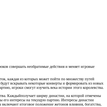
гроков совершать необратимые действия и меняет игровые
ток, каждая из которых может пойти по множеству путей
 будут вскрывать некоторые конверты и формировать из новых
артию, игроки смогут изучить века истории этого королевства.
ства. Каждыйполучает ширму династии, на которой отмечены
ены его интересы на текущую партию. Интересы династии
 включают итоговое положение жетонов влияния, богатства,