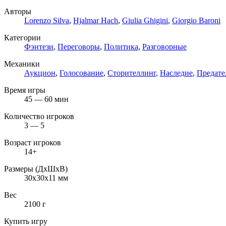
Авторы
Lorenzo Silva
,
Hjalmar Hach
,
Giulia Ghigini
,
Giorgio Baroni
Категории
Фэнтези
,
Переговоры
,
Политика
,
Разговорные
Механики
Аукцион
,
Голосование
,
Сторителлинг
,
Наследие
,
Предате
Время игры
45 — 60 мин
Количество игроков
3 — 5
Возраст игроков
14+
Размеры (ДxШxВ)
30x30x11 мм
Вес
2100 г
Купить игру