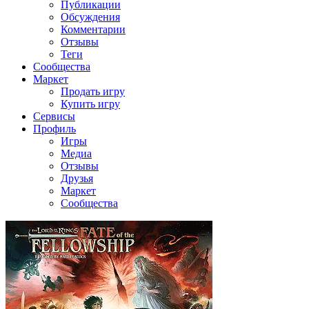
Публикации
Обсуждения
Комментарии
Отзывы
Теги
Сообщества
Маркет
Продать игру
Купить игру
Сервисы
Профиль
Игры
Медиа
Отзывы
Друзья
Маркет
Сообщества