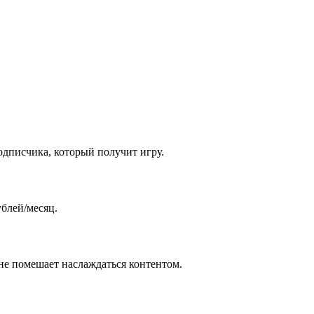
одписчика, который получит игру.
ублей/месяц.
 не помешает наслаждаться контентом.