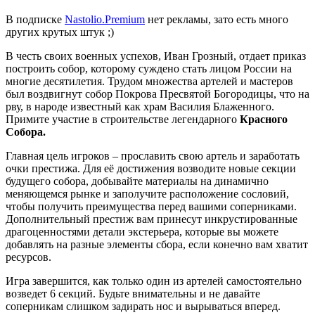
В подписке
Nastolio.Premium
нет рекламы, зато есть много
других крутых штук ;)
В честь своих военных успехов, Иван Грозный, отдает приказ
построить собор, которому суждено стать лицом России на
многие десятилетия. Трудом множества артелей и мастеров
был воздвигнут собор Покрова Пресвятой Богородицы, что на
рву, в народе известный как храм Василия Блаженного.
Примите участие в строительстве легендарного
Красного
Собора.
Главная цель игроков – прославить свою артель и заработать
очки престижа. Для её достижения возводите новые секции
будущего собора, добывайте материалы на динамично
меняющемся рынке и заполучите расположение сословий,
чтобы получить преимущества перед вашими соперниками.
Дополнительный престиж вам принесут инкрустированные
драгоценностями детали экстерьера, которые вы можете
добавлять на разные элементы сбора, если конечно вам хватит
ресурсов.
Игра завершится, как только один из артелей самостоятельно
возведет 6 секций. Будьте внимательны и не давайте
соперникам слишком задирать нос и вырываться вперед.