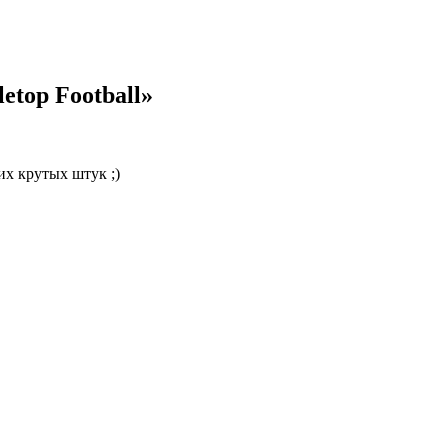
etop Football»
их крутых штук ;)