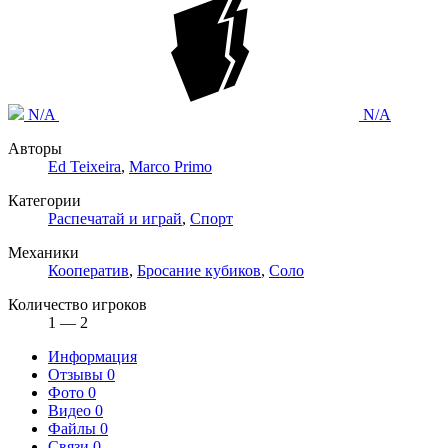
N/A
N/A
Авторы
Ed Teixeira
,
Marco Primo
Категории
Распечатай и играй
,
Спорт
Механики
Кооператив
,
Бросание кубиков
,
Соло
Количество игроков
1 — 2
Информация
Отзывы
0
Фото
0
Видео
0
Файлы
0
Связи
0