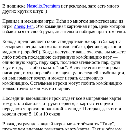
В подписке
Nastolio.Premium
нет рекламы, зато есть много
других крутых штук ;)
Правила и механика игры Tichu во многом заимствованы из
игры
Zheng Fen
. Это командная карточная игра, цель которой
избавиться от своей руки, желательно набирая при этом очки.
Колода представляет собой стандартный набор из 52 карт с
четырьмя специальными картами: собака, феникс, дракон и
маджонг (воробей). Когда наступает ваша очередь, вы можете
либо побить последнюю сыгранную комбинацию карт —
одиночную карту, пару карт, последовательность пар, фулл-
хаус и т.д., — либо сказать "пас". В случае если все игроки
пасанули, и ход перешёл к владельцу последней комбинации,
он выигрывает взятку и может играть следующую
комбинацию. Остальные игроки могут побить комбинацию
только точно такой же, но старше.
Последний выбывший игрок отдает все выигранные карты
тому, кто избавился от руки первым, а карты с его руки
передаются противоположной команде. Пятерки, десятки и
короли стоят 5, 10 и 10 очков.
В каждом раунде каждый игрок может объявить "Тичу",
прежде чем впервые разыграть карту/карты. Таким образом