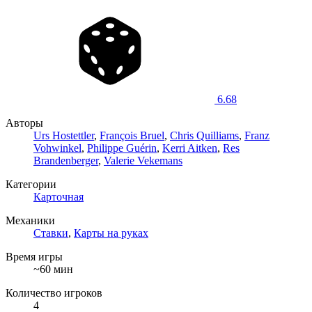
6.68
Авторы
Urs Hostettler
,
François Bruel
,
Chris Quilliams
,
Franz
Vohwinkel
,
Philippe Guérin
,
Kerri Aitken
,
Res
Brandenberger
,
Valerie Vekemans
Категории
Карточная
Механики
Ставки
,
Карты на руках
Время игры
~60 мин
Количество игроков
4