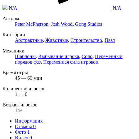
N/A
N/A
Авторы
Peter McPherson
,
Josh Wood
,
Gong Studios
Категории
Абстрактные
,
Животные
,
Строительство
,
Пазл
Механики
Шаблоны
,
Выбывание игрока
,
Соло
,
Переменный
порядок фаз
,
Переменная сила игроков
Время игры
45 — 60 мин
Количество игроков
1 — 6
Возраст игроков
14+
Информация
Отзывы
0
Фото
1
Видео
0