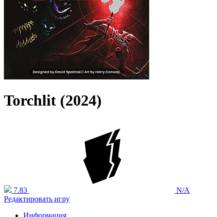
Torchlit (2024)
7.83
N/A
Редактировать игру
Информация