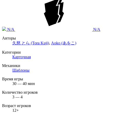
N/A
N/A
Авторы
久慈 とら (Tora Kuji)
,
Aoko (あをこ)
Категории
Карточная
Механики
Шаблоны
Время игры
30 — 40 мин
Количество игроков
3 — 4
Возраст игроков
12+