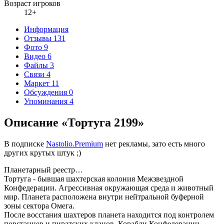
Возраст игроков
12+
Информация
Отзывы
131
Фото
9
Видео
6
Файлы
3
Связи
4
Маркет
11
Обсуждения
0
Упоминания
4
Описание «Тортуга 2199»
В подписке
Nastolio.Premium
нет рекламы, зато есть много
других крутых штук ;)
Планетарный реестр…
Тортуга - бывшая шахтерская колония Межзвездной
Конфедерации. Агрессивная окружающая среда и животный
мир. Планета расположена внутри нейтральной буферной
зоны сектора Омега.
После восстания шахтеров планета находится под контролем
повстанцев и пиратских кланов. Корабли Конфедерации