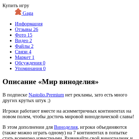
Купить игру
Gaga
Информация
Отзывы
26
Фото
15
Видео
2
Файлы
2
Связи
4
Маркет
1
Обсуждения
0
Упоминания
0
Описание «Мир виноделия»
В подписке
Nastolio.Premium
нет рекламы, зато есть много
других крутых штук ;)
Игроки работают вместе на асимметричных континентах на
новом полем, чтобы достичь мировой винодельческой славы!
В этом дополнении для
Виноделия
, игроки объединяются
(также можно играть одному) на 7 континентах в попытке
стать всемирно известными. Развивайте свой виноградник и