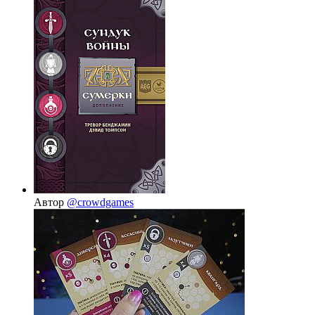
Автор
@crowdgames