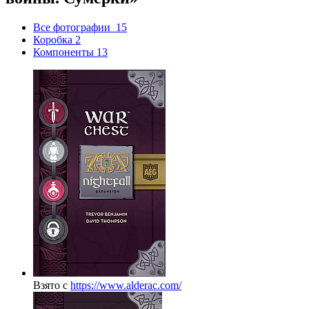
Все фотографии
15
Коробка
2
Компоненты
13
Взято с
https://www.alderac.com/