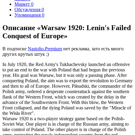
Маркет
0
Обсуждения
0
Упоминания
0
Описание «Warsaw 1920: Lenin's Failed
Conquest of Europe»
В подписке
Nastolio.Premium
нет рекламы, зато есть много
других крутых штук ;)
In July 1920, the Red Army's Tukhachevsky launched an offensive
to put an end to the war with Poland that had begun the previous
year. His goal was Warsaw, but it was only a passing phase. After
conquering Poland, the aim was to export the revolution to Germany
and then to all of Europe. However, Piłsudski, the commander of the
Polish army, ordered a desperate counterattack against the southern
flank of the Western Front, which was created by the delay in the
advance of the Southwestern Front. With this blow, the Western
Front collapsed, and the dying Poland was saved by the "Miracle of
the Wisła River".
Warsaw 1920 is a two-player strategy game based on the Polish-
Soviet War. One player is in charge of the Russian army, aiming to
take control of Poland. The other player is in charge of the Polish
army, protecting the newly independent country from the red