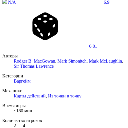
N/A
6.9
6.81
Авторы
Rodger B. MacGowan
,
Mark Simonitch
,
Mark McLaughlin
,
Sir Thomas Lawrence
Категории
Варгейм
Механики
Карты действий
,
Из точки в точку
Время игры
~180 мин
Количество игроков
2 — 4