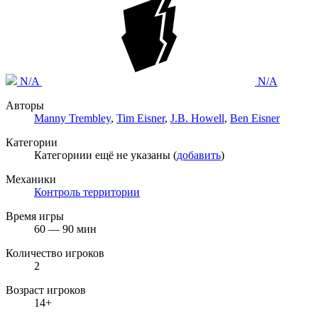
N/A
N/A
Авторы
Manny Trembley
,
Tim Eisner
,
J.B. Howell
,
Ben Eisner
Категории
Категориии ещё не указаны (
добавить
)
Механики
Контроль территории
Время игры
60 — 90 мин
Количество игроков
2
Возраст игроков
14+