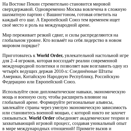
На Востоке Пекин стремительно становится мировой
сверхдержавой. Одновременно Москва вовлечена в сложную
шахматную партию с Вашингтоном, готовая ответить на
каждый его шаг. А Европейский Союз тем временем ищет
своё место и роль на международной арене.
Мир переживает резкий сдвиг, и силы распределяются на
глобальном уровне. Кто возьмёт на себя лидерство в новом
мировом порядке?
Приготовьтесь к
World Order,
увлекательной настольной игре
для 2–4 игроков, которая воссоздаёт реалии современной
международной политики и позволяет вам возглавить одну из
четырёх ведущих держав 2010-х: Соединённые Штаты
Америки, Китайскую Народную Республику, Российскую
Федерацию или Европейский Союз.
Используйте свои дипломатические навыки, экономическую
мощь и военную силу, чтобы расширить влияние на
глобальной арене. Формируйте региональные альянсы,
завлекайте страны через умелую экономическую зависимость
или становитесь военной мощью, с которой никто не захочет
связываться.
World Order
объединяет академические теории и
захватывающий игровой процесс, создавая уникальный опыт
в мире международных отношений! Примите вызов и