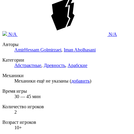
N/A
N/A
Авторы
AmirHessam Golmirzaei
,
Iman Abolhasani
Категории
Абстрактные
,
Древность
,
Арабские
Механики
Механики ещё не указаны (
добавить
)
Время игры
30 — 45 мин
Количество игроков
2
Возраст игроков
10+