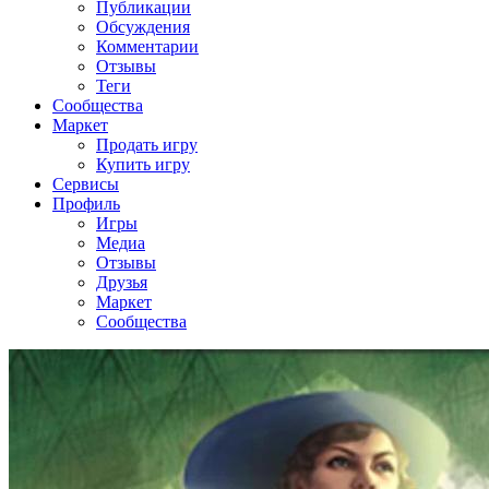
Публикации
Обсуждения
Комментарии
Отзывы
Теги
Сообщества
Маркет
Продать игру
Купить игру
Сервисы
Профиль
Игры
Медиа
Отзывы
Друзья
Маркет
Сообщества