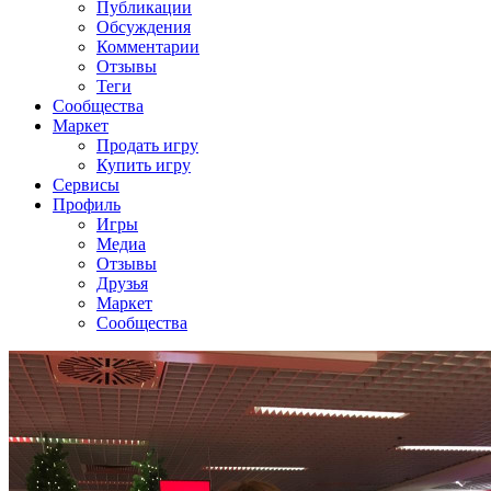
Публикации
Обсуждения
Комментарии
Отзывы
Теги
Сообщества
Маркет
Продать игру
Купить игру
Сервисы
Профиль
Игры
Медиа
Отзывы
Друзья
Маркет
Сообщества