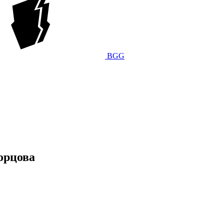
BGG
орцова