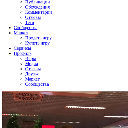
Публикации
Обсуждения
Комментарии
Отзывы
Теги
Сообщества
Маркет
Продать игру
Купить игру
Сервисы
Профиль
Игры
Медиа
Отзывы
Друзья
Маркет
Сообщества