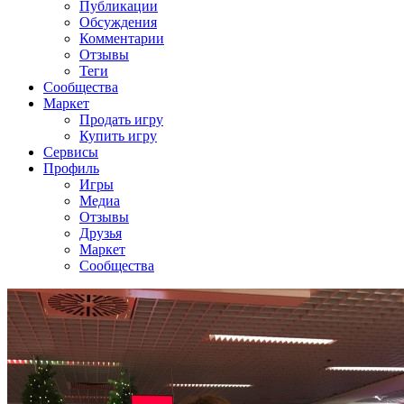
Публикации
Обсуждения
Комментарии
Отзывы
Теги
Сообщества
Маркет
Продать игру
Купить игру
Сервисы
Профиль
Игры
Медиа
Отзывы
Друзья
Маркет
Сообщества