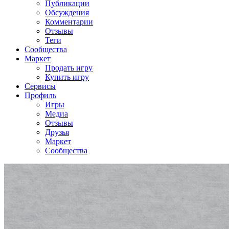
Публикации
Обсуждения
Комментарии
Отзывы
Теги
Сообщества
Маркет
Продать игру
Купить игру
Сервисы
Профиль
Игры
Медиа
Отзывы
Друзья
Маркет
Сообщества