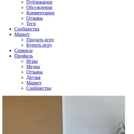
Публикации
Обсуждения
Комментарии
Отзывы
Теги
Сообщества
Маркет
Продать игру
Купить игру
Сервисы
Профиль
Игры
Медиа
Отзывы
Друзья
Маркет
Сообщества