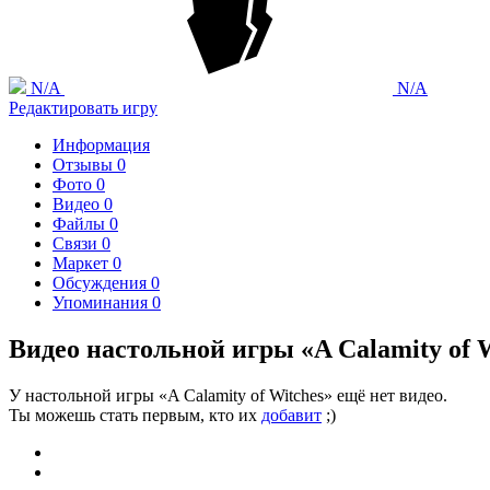
N/A
N/A
Редактировать игру
Информация
Отзывы
0
Фото
0
Видео
0
Файлы
0
Связи
0
Маркет
0
Обсуждения
0
Упоминания
0
Видео настольной игры «A Calamity of 
У настольной игры «A Calamity of Witches» ещё нет видео.
Ты можешь стать первым, кто их
добавит
;)