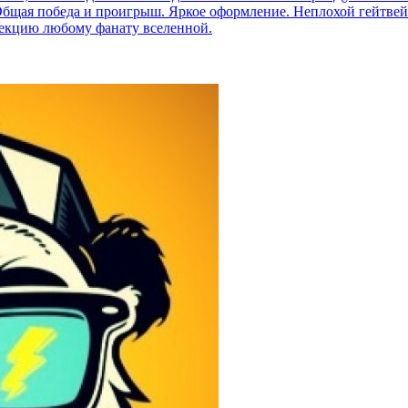
Общая победа и проигрыш. Яркое оформление. Неплохой гейтвей 
лекцию любому фанату вселенной.