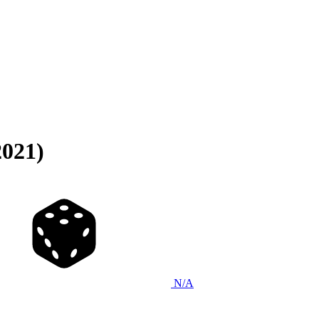
2021)
N/A