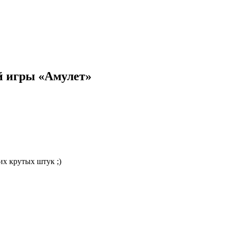
й игры «Амулет»
их крутых штук ;)