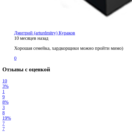
Дмитрий (arturdmitry) Кураков
10 месяцев назад
Хорошая семейка, хардкорщики можно пройти мимо)
0
Отзывы с оценкой
10
3%
1
9
8%
3
8
19%
7
7