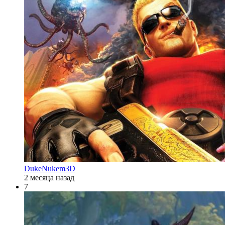
DukeNukem3D
2 месяца назад
7