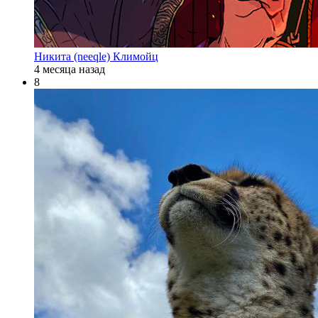
Никита (neeqle) Климойц
4 месяца назад
8