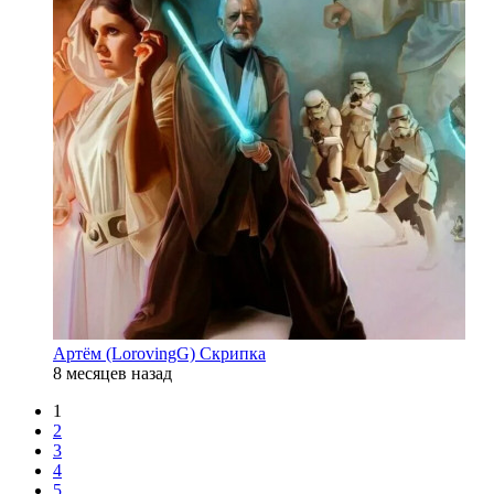
Артём (LorovingG) Скрипка
8 месяцев назад
1
2
3
4
5