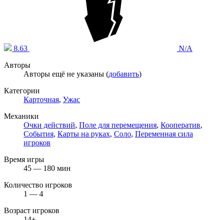
8.63
N/A
Авторы
Авторы ещё не указаны (
добавить
)
Категории
Карточная
,
Ужас
Механики
Очки действий
,
Поле для перемещения
,
Кооператив
,
События
,
Карты на руках
,
Соло
,
Переменная сила
игроков
Время игры
45 — 180 мин
Количество игроков
1 — 4
Возраст игроков
14+