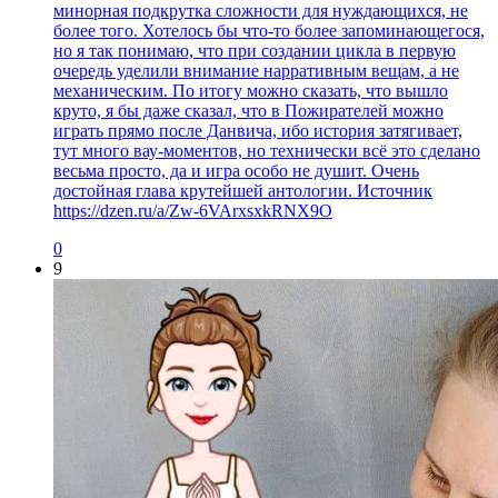
минорная подкрутка сложности для нуждающихся, не
более того. Хотелось бы что-то более запоминающегося,
но я так понимаю, что при создании цикла в первую
очередь уделили внимание нарративным вещам, а не
механическим. По итогу можно сказать, что вышло
круто, я бы даже сказал, что в Пожирателей можно
играть прямо после Данвича, ибо история затягивает,
тут много вау-моментов, но технически всё это сделано
весьма просто, да и игра особо не душит. Очень
достойная глава крутейшей антологии. Источник
https://dzen.ru/a/Zw-6VArxsxkRNX9O
0
9