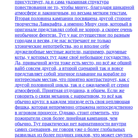
присутствует, да и сама указанная структура
повествования не то, чтобы минус, благодаря шикарной
атмосфере и лаконичным, но весьма метким текстам.
Вторая половина кампании посвящена другой стороне
творчества Лавкрафта, а именно Миру снов, который в
оригинале представлял собой не хоррор, а скорее очень
необычное фентези. Тут у нас путешествие по разным
городам и весям, где нас встречают не только
хтонические непотребства, но и вполне себе
дружелюбные местные жители, например, разумные
коты, у которых тут даже своё небольшое государство.
Да, привычной жути тоже есть место, но всё же общий
вайб совсем другой, а второй сценарий так и вовсе
представляет собой эпичное плавание на корабле по
интересным местам, что приятно контрастирует, как с
другой половиной цикла, так и с ожидаемой от серии
атмосферой. Приятная отдушина, в общем. Если же
говорить о связи механик с нарративом, то всё как
обычно круто: в каждом эпизоде есть своя цепляющая
фишка, которая непременно отражена непосредственно
в игровом процессе. Однако, стоит отметить, что
пожиратели снов более линейная кампания, чем
обычно. Тут практически нет вариативности внутри
самих сценариев, не говоря уже о более глобальных
развилках из более поздних циклов, что может смутить