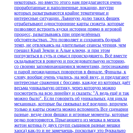
некоторых, но вместо этого нам предлагаются очень
проработанные и наполненные локации, внутри
которых разыгрываются крайне тематичные и
интересные ситуации. Львиную долю таких фишек
отрабатывают односторонние карты сюжета, которые
позволяют встроить куски истории прямо в игровой
процесс, разыгрываясь при определённых
обстоятельствах. Это позволяет и сохранять бодрый
темп, не отвлекаясь на длительные сеансы чтения, чем
грешил Край Земли и Алые ключи, и при этом
погрузиться в суть и смысл происходящего. Всё вместе
складывается в ровную и последовательную историю,
со своими запоминающимися моментами, персонажами
и парой неожиданных поворотов в финале. Финалы, к
слову, вообще очень удались, на мой вкус, и предлагают
интересные сражения с боссами, каждое из которых даёт
весьма уникальную оптику, через которую можно
посмотреть на всю линейку и сказать: "А ведь ещё и так
можно было". Если говорить об уникальных для цикла
механиках, которые бы связывал всё воедино, впрочем,
только и карты сюжета можно вспомнить Все сценарии
разные, везде свои фишки и игровые моменты, которые
редко повторяются. Прыгающего из мешка в мешок
жетон котика (у двух групп сыщиков разные мешки
хаоса) как-то и не замечаешь, поскольку это буквально