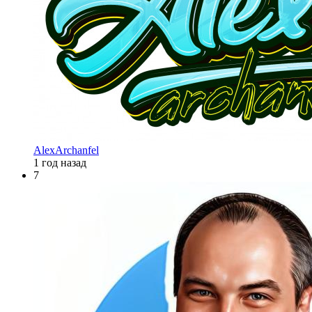
AlexArchanfel
1 год назад
7