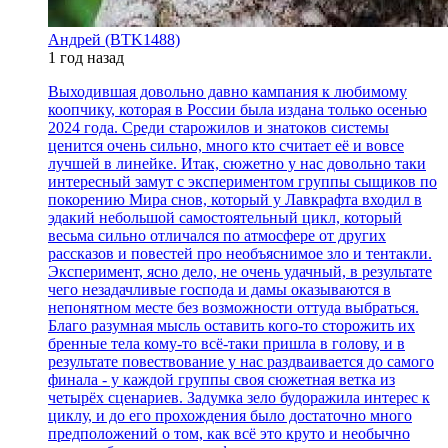
Андрей (BTK1488)
1 год назад
Выходившая довольно давно кампания к любимому
коопчику, которая в России была издана только осенью
2024 года. Среди старожилов и знатоков системы
ценится очень сильно, много кто считает её и вовсе
лучшей в линейке. Итак, сюжетно у нас довольно таки
интересный замут с экспериментом группы сыщиков по
покорению Мира снов, который у Лавкрафта входил в
эдакий небольшой самостоятельный цикл, который
весьма сильно отличался по атмосфере от других
рассказов и повестей про необъяснимое зло и тентакли.
Эксперимент, ясно дело, не очень удачный, в результате
чего незадачливые господа и дамы оказываются в
непонятном месте без возможности оттуда выбраться.
Благо разумная мысль оставить кого-то сторожить их
бренные тела кому-то всё-таки пришла в голову, и в
результате повествование у нас раздваивается до самого
финала - у каждой группы своя сюжетная ветка из
четырёх сценариев. Задумка зело будоражила интерес к
циклу, и до его прохождения было достаточно много
предположений о том, как всё это круто и необычно