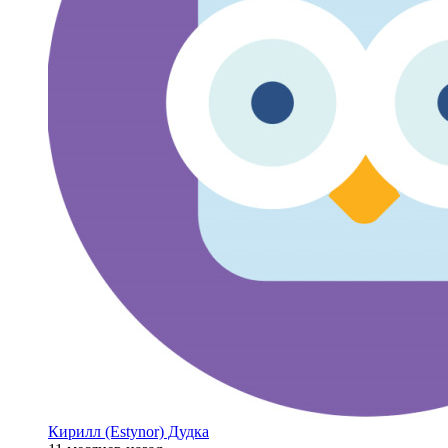
Кирилл (Estynor) Дудка