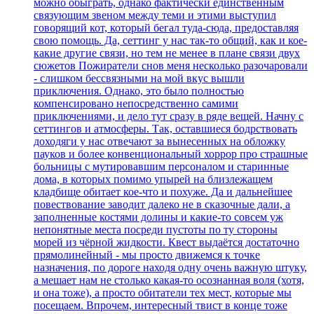
можно обыграть, однако фактически единственным
связующим звеном между теми и этими выступил
говорящий кот, который бегал туда-сюда, предоставляя
свою помощь. Да, сеттинг у нас так-то общий, как и кое-
какие другие связи, но тем не менее в плане связи двух
сюжетов Пожиратели снов меня несколько разочаровали
- слишком бессвязными на мой вкус вышли
приключения. Однако, это было полностью
компенсировано непосредственно самими
приключениями, и дело тут сразу в ряде вещей. Начну с
сеттингов и атмосферы. Так, оставшиеся бодрствовать
доходяги у нас отвечают за вынесенных на обложку
пауков и более конвенциональный хоррор про страшные
больницы с мутировавшим персоналом и старинные
дома, в которых помимо упырей на близлежащем
кладбище обитает кое-что и похуже. Да и дальнейшее
повествование заводит далеко не в сказочные дали, а
заполненные костями долины и какие-то совсем уж
непонятные места посреди пустоты по ту стороны
морей из чёрной жидкости. Квест выдаётся достаточно
прямолинейный - мы просто движемся к точке
назначения, по дороге находя одну очень важную штуку,
а мешает нам не столько какая-то осознанная воля (хотя,
и она тоже), а просто обитатели тех мест, которые мы
посещаем. Впрочем, интересный твист в конце тоже