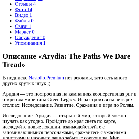
Отзывы
4
Фото
14
Видео
1
Файлы
0
Связи
1
Маркет
0
Обсуждения
0
Упоминания
1
Описание «Arydia: The Paths We Dare
Tread»
В подписке
Nastolio.Premium
нет рекламы, зато есть много
других крутых штук ;)
Аридия — это построенная на кампаниях кооперативная рпг в
открытом мире типа Green Legacy. Игра строится на четырёх
столпах: Исследование, Развитие, Сражения и игра по Ролям.
Исследование. Аридия — открытый мир, который можно
изучать как угодно. Пройдите до края света по карте,
исследуйте новые локации, взаимодействуйте с
запоминающимися персонажами, сражайтесь с ужасными
монстрами и находите давно забытые сокровища. Мир