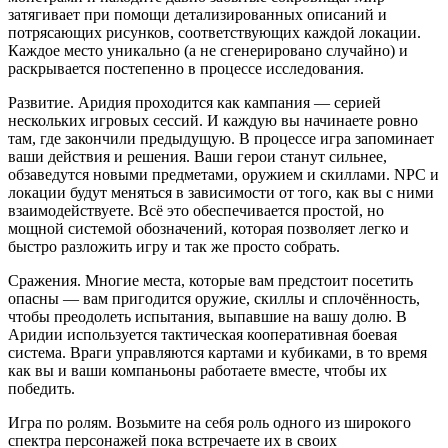
затягивает при помощи детализированных описаний и
потрясающих рисунков, соответствующих каждой локации.
Каждое место уникально (а не сгенерировано случайно) и
раскрывается постепенно в процессе исследования.
Развитие. Аридия проходится как кампания — серией
нескольких игровых сессий. И каждую вы начинаете ровно
там, где закончили предыдущую. В процессе игра запоминает
ваши действия и решения. Ваши герои станут сильнее,
обзаведутся новыми предметами, оружием и скиллами. NPC и
локации будут меняться в зависимости от того, как вы с ними
взаимодействуете. Всё это обеспечивается простой, но
мощной системой обозначений, которая позволяет легко и
быстро разложить игру и так же просто собрать.
Сражения. Многие места, которые вам предстоит посетить
опасны — вам пригодится оружие, скиллы и сплочённость,
чтобы преодолеть испытания, выпавшие на вашу долю. В
Аридии используется тактическая кооперативная боевая
система. Враги управляются картами и кубиками, в то время
как вы и ваши компаньоны работаете вместе, чтобы их
победить.
Игра по ролям. Возьмите на себя роль одного из широкого
спектра персонажей пока встречаете их в своих