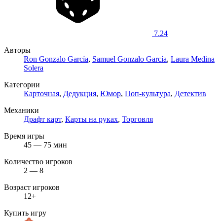
7.24
Авторы
Ron Gonzalo García
,
Samuel Gonzalo García
,
Laura Medina
Solera
Категории
Карточная
,
Дедукция
,
Юмор
,
Поп-культура
,
Детектив
Механики
Драфт карт
,
Карты на руках
,
Торговля
Время игры
45 — 75 мин
Количество игроков
2 — 8
Возраст игроков
12+
Купить игру