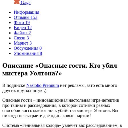
Gaga
Информация
Отзывы
153
Фото
19
Видео
12
Файлы
2
Связи
3
Маркет
3
Обсуждения
0
Упоминания
8
Описание «Опасные гости. Кто убил
мистера Уолтона?»
В подписке
Nastolio.Premium
нет рекламы, зато есть много
других крутых штук ;)
Опасные гости – инновационная настольная игра-детектив
про тайны и расследования, в которой сотнями разных
способов воссоздается ночь убийства мистера Уолтона. Вы
никогда не сыграете две одинаковые партии!
Система «Гениальная колода» увлечет вас расследованием, в