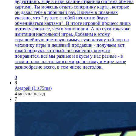
дедуктивно. Ещё в игре крайне странная система обмена
картами. Ты можешь отдать сопернику карты, которые
он давал тебе в прошлый раз. Причём в правилах
указано, что "ну зато с тобой неохотно будут
обмениваться картами". В итоге игровой процесс лишь
чуточку сложнее, чем в монополии. А по сути такая же
имитация настольной игры. Добавим к этому
страшнейшую цветовую гамму, сухо натянутый лор на
механику игры и дешевый продакшн - получаем вот
такой продукт, который, несомненно, кому-то
понравится, все мы разные и вкусы у нас разные - в
этом и плюс настольного мира, поэтому в мире такое
разнообразие всего, в том числе настолок.
0
8
Андрей (Lis75rus)
4 месяца назад
7