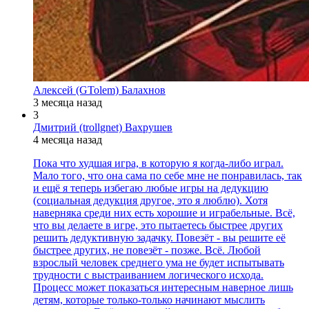
Алексей (GTolem) Балахнов
3 месяца назад
3
Дмитрий (trollgnet) Вахрушев
4 месяца назад
Пока что худшая игра, в которую я когда-либо играл.
Мало того, что она сама по себе мне не понравилась, так
и ещё я теперь избегаю любые игры на дедукцию
(социальная дедукция другое, это я люблю). Хотя
наверняка среди них есть хорошие и играбельные. Всё,
что вы делаете в игре, это пытаетесь быстрее других
решить дедуктивную задачку. Повезёт - вы решите её
быстрее других, не повезёт - позже. Всё. Любой
взрослый человек среднего ума не будет испытывать
трудности с выстраиванием логического исхода.
Процесс может показаться интересным наверное лишь
детям, которые только-только начинают мыслить