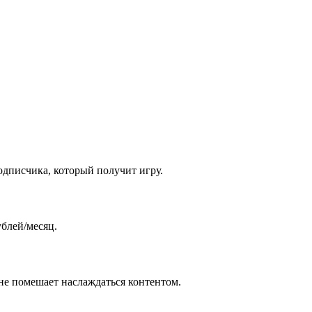
одписчика, который получит игру.
ублей/месяц.
 не помешает наслаждаться контентом.