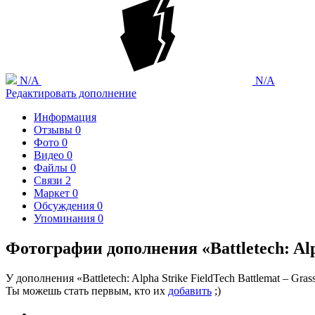
N/A
N/A
Редактировать дополнение
Информация
Отзывы
0
Фото
0
Видео
0
Файлы
0
Связи
2
Маркет
0
Обсуждения
0
Упоминания
0
Фотографии дополнения «Battletech: Alph
У дополнения «Battletech: Alpha Strike FieldTech Battlemat – Gra
Ты можешь стать первым, кто их
добавить
;)