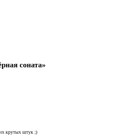
ёрная соната»
их крутых штук ;)