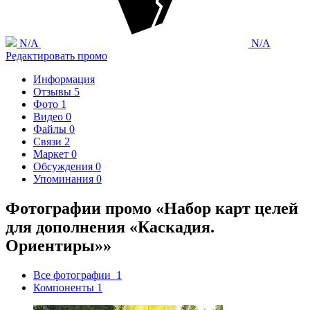
N/A
N/A
Редактировать промо
Информация
Отзывы
5
Фото
1
Видео
0
Файлы
0
Связи
2
Маркет
0
Обсуждения
0
Упоминания
0
Фотографии промо «Набор карт целей
для дополнения «Каскадия.
Ориентиры»»
Все фотографии
1
Компоненты
1